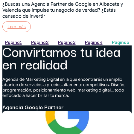
¿Buscas una Agencia Partner de Google en Albacete y
Valencia que impulse tu negocio de verdad? ¿Estás
cansado de invertir
Leer más
Página
1
Página
2
Página
3
Página
4
Página
5
Convirtamos tu idea
en realidad
Agencia de Marketing Digital en la que encontrarás un amplio
abanico de servicios a precios altamente competitivos. Diseño,
programación, posicionamiento web, marketing digital… todo
enfocado a hacer brillar tu marca.
Agencia Google Partner