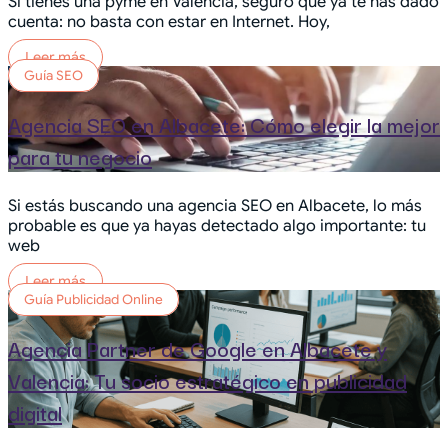
Si tienes una pyme en Valencia, seguro que ya te has dado
cuenta: no basta con estar en Internet. Hoy,
Leer más
Guía SEO
Agencia SEO en Albacete: Cómo elegir la mejor
para tu negocio
Si estás buscando una agencia SEO en Albacete, lo más
probable es que ya hayas detectado algo importante: tu
web
Leer más
Guía Publicidad Online
Agencia Partner de Google en Albacete y
Valencia: Tu socio estratégico en publicidad
digital