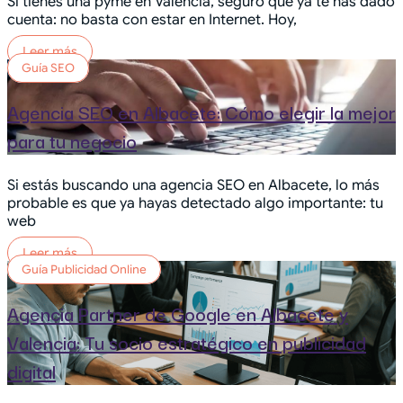
Si tienes una pyme en Valencia, seguro que ya te has dado
cuenta: no basta con estar en Internet. Hoy,
Leer más
Guía SEO
Agencia SEO en Albacete: Cómo elegir la mejor
para tu negocio
Si estás buscando una agencia SEO en Albacete, lo más
probable es que ya hayas detectado algo importante: tu
web
Leer más
Guía Publicidad Online
Agencia Partner de Google en Albacete y
Valencia: Tu socio estratégico en publicidad
digital