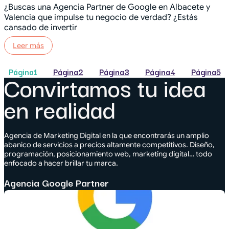
¿Buscas una Agencia Partner de Google en Albacete y
Valencia que impulse tu negocio de verdad? ¿Estás
cansado de invertir
Leer más
Página
1
Página
2
Página
3
Página
4
Página
5
Convirtamos tu idea
en realidad
Agencia de Marketing Digital en la que encontrarás un amplio
abanico de servicios a precios altamente competitivos. Diseño,
programación, posicionamiento web, marketing digital… todo
enfocado a hacer brillar tu marca.
Agencia Google Partner