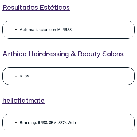
Resultados Estéticos
Automatización con IA
,
RRSS
Arthica Hairdressing & Beauty Salons
RRSS
helloflatmate
Branding
,
RRSS
,
SEM
,
SEO
,
Web