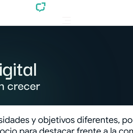
gital
n crecer
sidades y objetivos diferentes, po
ocio para destacar frente a la co