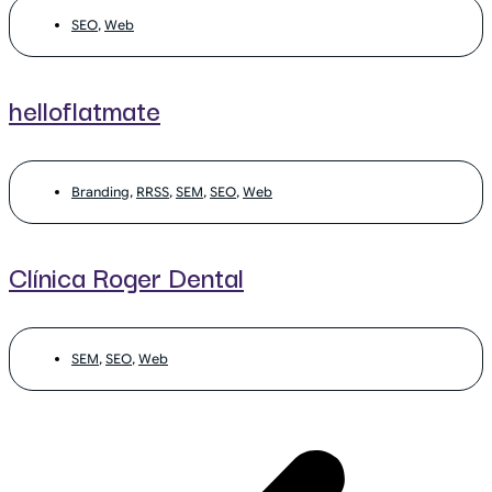
SEO
,
Web
helloflatmate
Branding
,
RRSS
,
SEM
,
SEO
,
Web
Clínica Roger Dental
SEM
,
SEO
,
Web