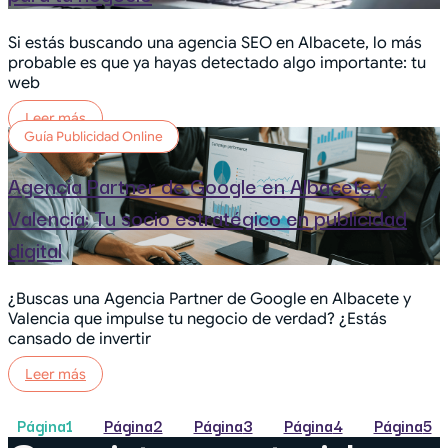
Si estás buscando una agencia SEO en Albacete, lo más
probable es que ya hayas detectado algo importante: tu
web
Leer más
Guía Publicidad Online
Agencia Partner de Google en Albacete y
Valencia: Tu socio estratégico en publicidad
digital
¿Buscas una Agencia Partner de Google en Albacete y
Valencia que impulse tu negocio de verdad? ¿Estás
cansado de invertir
Leer más
Página
1
Página
2
Página
3
Página
4
Página
5