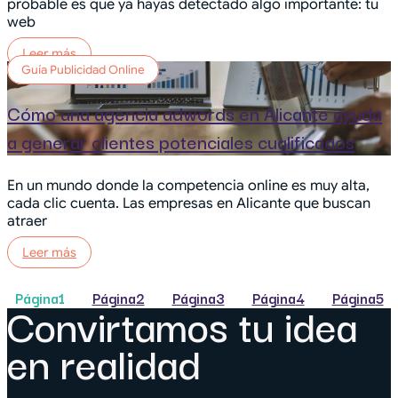
probable es que ya hayas detectado algo importante: tu
web
Leer más
Guía Publicidad Online
Cómo una agencia adwords en Alicante ayuda
a generar clientes potenciales cualificados
En un mundo donde la competencia online es muy alta,
cada clic cuenta. Las empresas en Alicante que buscan
atraer
Leer más
Página
1
Página
2
Página
3
Página
4
Página
5
Convirtamos tu idea
en realidad