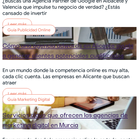
¿Buscas una Agencia Partner de Google en Albacete y
Valencia que impulse tu negocio de verdad? ¿Estás
cansado de invertir
Leer más
Guía Publicidad Online
Cómo una agencia adwords en Alicante ayuda
a generar clientes potenciales cualificados
En un mundo donde la competencia online es muy alta,
cada clic cuenta. Las empresas en Alicante que buscan
atraer
Leer más
Guía Marketing Digital
Servicios clave que ofrecen las agencias de
marketing digital en Murcia