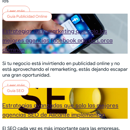
los
Leer más
Guía Publicidad Online
Estrategias de remarketing que solo las
mejores agencias facebook ads de Lorca
dominan
Si tu negocio está invirtiendo en publicidad online y no
está aprovechando el remarketing, estás dejando escapar
una gran oportunidad.
Leer más
Guía SEO
Estrategias avanzadas que solo las mejores
agencias SEO de Alicante implementan
El SEO cada vez es más importante para las empresas.