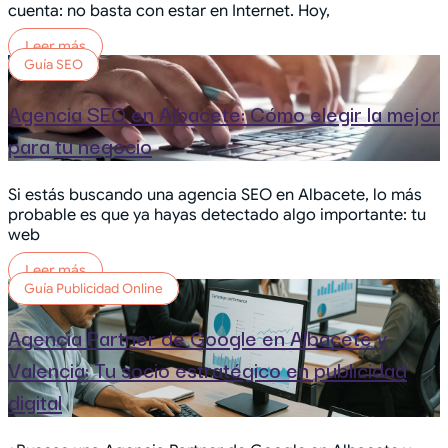
cuenta: no basta con estar en Internet. Hoy,
Leer más
Guía SEO
Agencia SEO en Albacete: Cómo elegir la mejor
para tu negocio
Si estás buscando una agencia SEO en Albacete, lo más
probable es que ya hayas detectado algo importante: tu
web
Leer más
Guía Publicidad Online
Agencia Partner de Google en Albacete y
Valencia: Tu socio estratégico en publicidad
digital