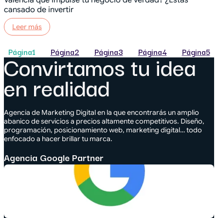
Valencia que impulse tu negocio de verdad? ¿Estás
cansado de invertir
Leer más
Página
1
Página
2
Página
3
Página
4
Página
5
Convirtamos tu idea
en realidad
Agencia de Marketing Digital en la que encontrarás un amplio
abanico de servicios a precios altamente competitivos. Diseño,
programación, posicionamiento web, marketing digital… todo
enfocado a hacer brillar tu marca.
Agencia Google Partner