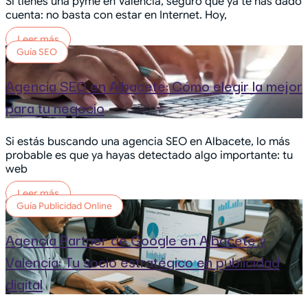
Si tienes una pyme en Valencia, seguro que ya te has dado
cuenta: no basta con estar en Internet. Hoy,
Leer más
Guía SEO
Agencia SEO en Albacete: Cómo elegir la mejor
para tu negocio
Si estás buscando una agencia SEO en Albacete, lo más
probable es que ya hayas detectado algo importante: tu
web
Leer más
Guía Publicidad Online
Agencia Partner de Google en Albacete y
Valencia: Tu socio estratégico en publicidad
digital