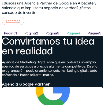
¿Buscas una Agencia Partner de Google en Albacete y
Valencia que impulse tu negocio de verdad? ¿Estás
cansado de invertir
Leer más
Página
1
Página
2
Página
3
Página
4
Página
5
Convirtamos tu idea
en realidad
Agencia de Marketing Digital en la que encontrarás un amplio
abanico de servicios a precios altamente competitivos. Diseño,
programación, posicionamiento web, marketing digital… todo
enfocado a hacer brillar tu marca.
Agencia Google Partner