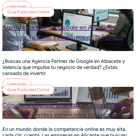
Leer más
Guía Publicidad Online
Agencia Partner de Google en Albacete y
Valencia: Tu socio estratégico en publicidad
digital
¿Buscas una Agencia Partner de Google en Albacete y
Valencia que impulse tu negocio de verdad? ¿Estás
cansado de invertir
Leer más
Guía Publicidad Online
Cómo una agencia adwords en Alicante ayuda
a generar clientes potenciales cualificados
En un mundo donde la competencia online es muy alta,
cada clic cuenta. Las empresas en Alicante que buscan