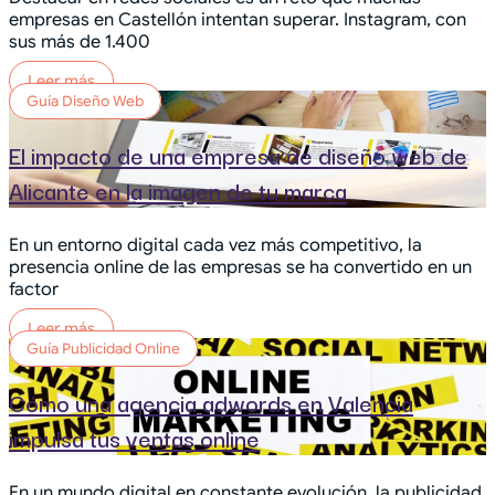
empresas en Castellón intentan superar. Instagram, con
sus más de 1.400
Leer más
Guía Diseño Web
El impacto de una empresa de diseño web de
Alicante en la imagen de tu marca
En un entorno digital cada vez más competitivo, la
presencia online de las empresas se ha convertido en un
factor
Leer más
Guía Publicidad Online
Cómo una agencia adwords en Valencia
impulsa tus ventas online
En un mundo digital en constante evolución, la publicidad