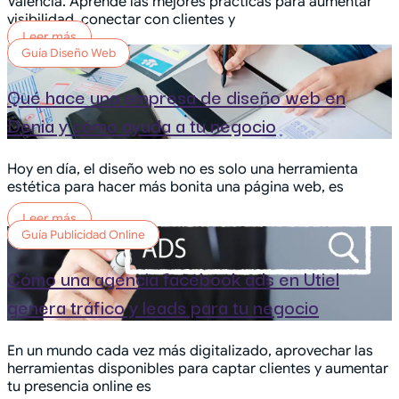
Valencia. Aprende las mejores prácticas para aumentar
visibilidad, conectar con clientes y
Leer más
Guía Diseño Web
Qué hace una empresa de diseño web en
Denia y cómo ayuda a tu negocio
Hoy en día, el diseño web no es solo una herramienta
estética para hacer más bonita una página web, es
Leer más
Guía Publicidad Online
Cómo una agencia facebook ads en Utiel
genera tráfico y leads para tu negocio
En un mundo cada vez más digitalizado, aprovechar las
herramientas disponibles para captar clientes y aumentar
tu presencia online es