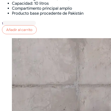
Capacidad: 10 litros
Compartimento principal amplio
Producto base procedente de Pakistán
Tote
bag
Añadir al carrito
“Likes
no
pagan
facturas”
cantidad