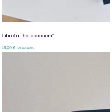
Libreta “helloseosem”
15,00
€
IVA incluido