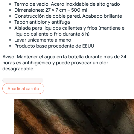
Termo de vacío. Acero inoxidable de alto grado
Dimensiones: 27 × 7 cm – 500 ml
Construcción de doble pared. Acabado brillante
Tapón antiolor y antifuga
Aislada para líquidos calientes y fríos (mantiene el
líquido caliente o frío durante 6 h)
Lavar únicamente a mano
Producto base procedente de EEUU
Aviso: Mantener el agua en la botella durante más de 24
horas es antihigiénico y puede provocar un olor
desagradable.
Botella
acero
Añadir al carrito
inoxidable
"Google
no
te
conoce"
cantidad