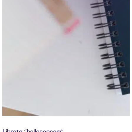
Libreta “helloseosem”