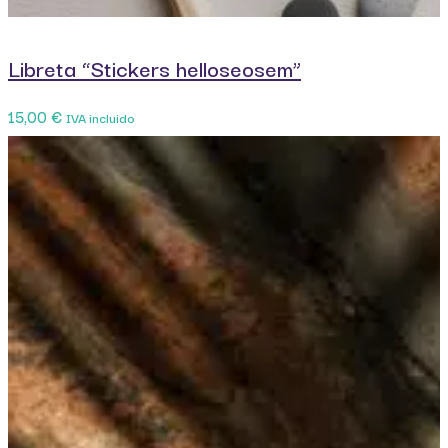
Libreta “Stickers helloseosem”
15,00
€
IVA incluido