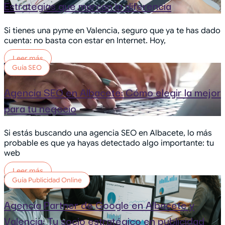
Estrategias que marcan la diferencia
Si tienes una pyme en Valencia, seguro que ya te has dado
cuenta: no basta con estar en Internet. Hoy,
Leer más
Guía SEO
Agencia SEO en Albacete: Cómo elegir la mejor
para tu negocio
Si estás buscando una agencia SEO en Albacete, lo más
probable es que ya hayas detectado algo importante: tu
web
Leer más
Guía Publicidad Online
Agencia Partner de Google en Albacete y
Valencia: Tu socio estratégico en publicidad