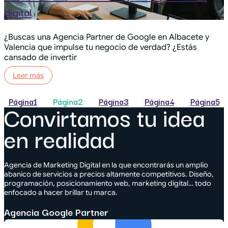
digital
¿Buscas una Agencia Partner de Google en Albacete y
Valencia que impulse tu negocio de verdad? ¿Estás
cansado de invertir
Leer más
Página
1
Página
2
Página
3
Página
4
Página
5
Convirtamos tu idea
en realidad
Agencia de Marketing Digital en la que encontrarás un amplio
abanico de servicios a precios altamente competitivos. Diseño,
programación, posicionamiento web, marketing digital… todo
enfocado a hacer brillar tu marca.
Agencia Google Partner