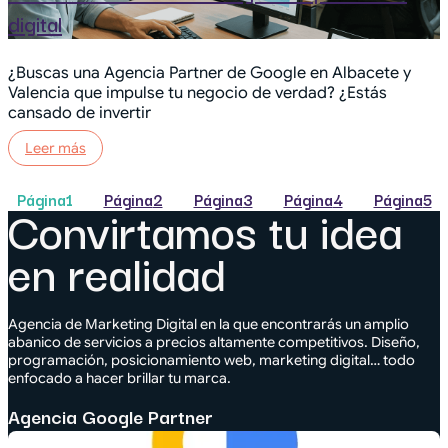
digital
¿Buscas una Agencia Partner de Google en Albacete y
Valencia que impulse tu negocio de verdad? ¿Estás
cansado de invertir
Leer más
Página
1
Página
2
Página
3
Página
4
Página
5
Convirtamos tu idea
en realidad
Agencia de Marketing Digital en la que encontrarás un amplio
abanico de servicios a precios altamente competitivos. Diseño,
programación, posicionamiento web, marketing digital… todo
enfocado a hacer brillar tu marca.
Agencia Google Partner