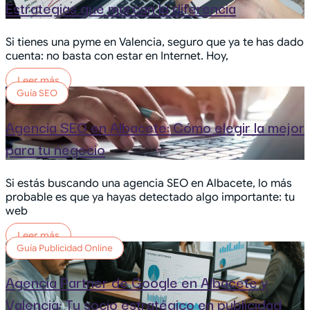
Estrategias que marcan la diferencia
Si tienes una pyme en Valencia, seguro que ya te has dado
cuenta: no basta con estar en Internet. Hoy,
Leer más
Guía SEO
Agencia SEO en Albacete: Cómo elegir la mejor
para tu negocio
Si estás buscando una agencia SEO en Albacete, lo más
probable es que ya hayas detectado algo importante: tu
web
Leer más
Guía Publicidad Online
Agencia Partner de Google en Albacete y
Valencia: Tu socio estratégico en publicidad