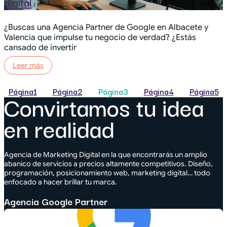
digital
¿Buscas una Agencia Partner de Google en Albacete y
Valencia que impulse tu negocio de verdad? ¿Estás
cansado de invertir
Leer más
Página
1
Página
2
Página
3
Página
4
Página
5
Convirtamos tu idea
en realidad
Agencia de Marketing Digital en la que encontrarás un amplio
abanico de servicios a precios altamente competitivos. Diseño,
programación, posicionamiento web, marketing digital… todo
enfocado a hacer brillar tu marca.
Agencia Google Partner