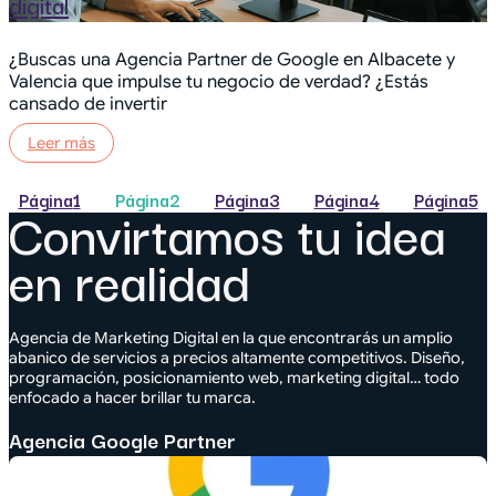
digital
¿Buscas una Agencia Partner de Google en Albacete y
Valencia que impulse tu negocio de verdad? ¿Estás
cansado de invertir
Leer más
Página
1
Página
2
Página
3
Página
4
Página
5
Convirtamos tu idea
en realidad
Agencia de Marketing Digital en la que encontrarás un amplio
abanico de servicios a precios altamente competitivos. Diseño,
programación, posicionamiento web, marketing digital… todo
enfocado a hacer brillar tu marca.
Agencia Google Partner