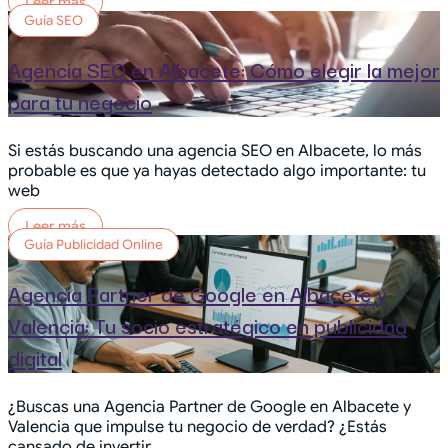
Leer más
Guía SEO
Agencia SEO en Albacete: Cómo elegir la mejor
para tu negocio
Si estás buscando una agencia SEO en Albacete, lo más
probable es que ya hayas detectado algo importante: tu
web
Leer más
Guía Publicidad Online
Agencia Partner de Google en Albacete y
Valencia: Tu socio estratégico en publicidad
digital
¿Buscas una Agencia Partner de Google en Albacete y
Valencia que impulse tu negocio de verdad? ¿Estás
cansado de invertir