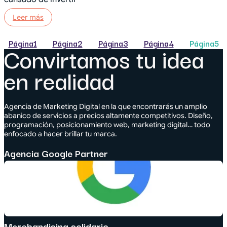
Leer más
Página
1
Página
2
Página
3
Página
4
Página
5
Convirtamos tu idea
en realidad
Agencia de Marketing Digital en la que encontrarás un amplio
abanico de servicios a precios altamente competitivos. Diseño,
programación, posicionamiento web, marketing digital… todo
enfocado a hacer brillar tu marca.
Agencia Google Partner
Merchandising solidario