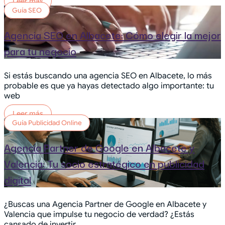
Leer más
Guía SEO
Agencia SEO en Albacete: Cómo elegir la mejor
para tu negocio
Si estás buscando una agencia SEO en Albacete, lo más
probable es que ya hayas detectado algo importante: tu
web
Leer más
Guía Publicidad Online
Agencia Partner de Google en Albacete y
Valencia: Tu socio estratégico en publicidad
digital
¿Buscas una Agencia Partner de Google en Albacete y
Valencia que impulse tu negocio de verdad? ¿Estás
cansado de invertir