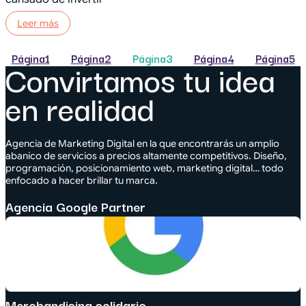
Leer más
Página
1
Página
2
Página
3
Página
4
Página
5
Convirtamos tu idea
en realidad
Agencia de Marketing Digital en la que encontrarás un amplio
abanico de servicios a precios altamente competitivos. Diseño,
programación, posicionamiento web, marketing digital… todo
enfocado a hacer brillar tu marca.
Agencia Google Partner
Merchandising solidario