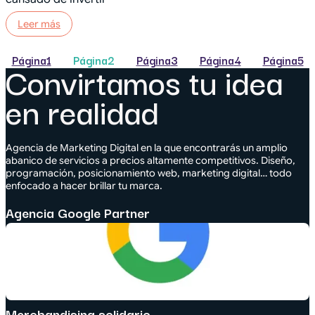
Leer más
Página
1
Página
2
Página
3
Página
4
Página
5
Convirtamos tu idea
en realidad
Agencia de Marketing Digital en la que encontrarás un amplio
abanico de servicios a precios altamente competitivos. Diseño,
programación, posicionamiento web, marketing digital… todo
enfocado a hacer brillar tu marca.
Agencia Google Partner
Merchandising solidario