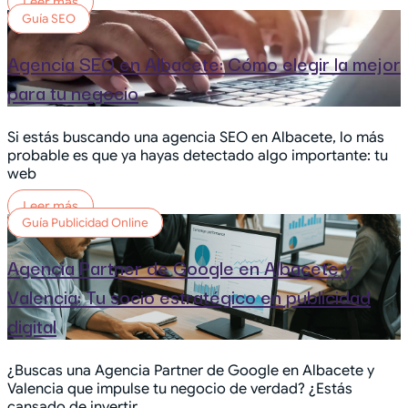
Leer más
Guía SEO
Agencia SEO en Albacete: Cómo elegir la mejor
para tu negocio
Si estás buscando una agencia SEO en Albacete, lo más
probable es que ya hayas detectado algo importante: tu
web
Leer más
Guía Publicidad Online
Agencia Partner de Google en Albacete y
Valencia: Tu socio estratégico en publicidad
digital
¿Buscas una Agencia Partner de Google en Albacete y
Valencia que impulse tu negocio de verdad? ¿Estás
cansado de invertir