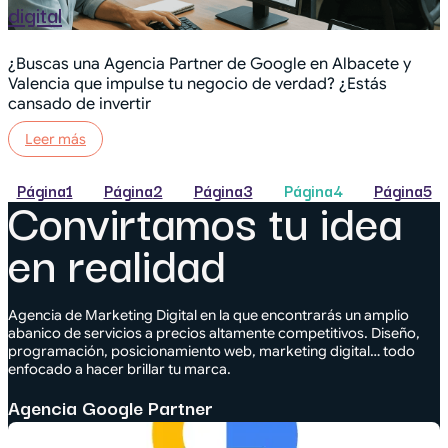
digital
¿Buscas una Agencia Partner de Google en Albacete y
Valencia que impulse tu negocio de verdad? ¿Estás
cansado de invertir
Leer más
Página
1
Página
2
Página
3
Página
4
Página
5
Convirtamos tu idea
en realidad
Agencia de Marketing Digital en la que encontrarás un amplio
abanico de servicios a precios altamente competitivos. Diseño,
programación, posicionamiento web, marketing digital… todo
enfocado a hacer brillar tu marca.
Agencia Google Partner