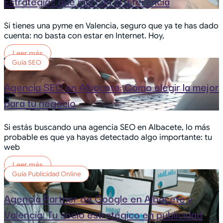
Estrategias que marcan la diferencia
Si tienes una pyme en Valencia, seguro que ya te has dado
cuenta: no basta con estar en Internet. Hoy,
Leer más
Guía SEO
Agencia SEO en Albacete: Cómo elegir la mejor
para tu negocio
Si estás buscando una agencia SEO en Albacete, lo más
probable es que ya hayas detectado algo importante: tu
web
Leer más
Guía Publicidad Online
Agencia Partner de Google en Albacete y
Valencia: Tu socio estratégico en publicidad