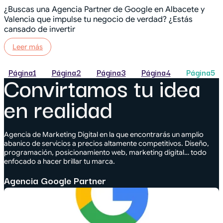
¿Buscas una Agencia Partner de Google en Albacete y
Valencia que impulse tu negocio de verdad? ¿Estás
cansado de invertir
Leer más
Página
1
Página
2
Página
3
Página
4
Página
5
Convirtamos tu idea
en realidad
Agencia de Marketing Digital en la que encontrarás un amplio
abanico de servicios a precios altamente competitivos. Diseño,
programación, posicionamiento web, marketing digital… todo
enfocado a hacer brillar tu marca.
Agencia Google Partner