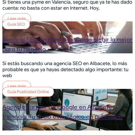
Si tienes una pyme en Valencia, seguro que ya te has dado
cuenta: no basta con estar en Internet. Hoy,
Leer más
Guía SEO
Agencia SEO en Albacete: Cómo elegir la mejor
para tu negocio
Si estás buscando una agencia SEO en Albacete, lo más
probable es que ya hayas detectado algo importante: tu
web
Leer más
Guía Publicidad Online
Agencia Partner de Google en Albacete y
Valencia: Tu socio estratégico en publicidad
digital