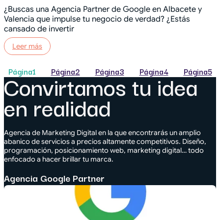
¿Buscas una Agencia Partner de Google en Albacete y
Valencia que impulse tu negocio de verdad? ¿Estás
cansado de invertir
Leer más
Página
1
Página
2
Página
3
Página
4
Página
5
Convirtamos tu idea
en realidad
Agencia de Marketing Digital en la que encontrarás un amplio
abanico de servicios a precios altamente competitivos. Diseño,
programación, posicionamiento web, marketing digital… todo
enfocado a hacer brillar tu marca.
Agencia Google Partner