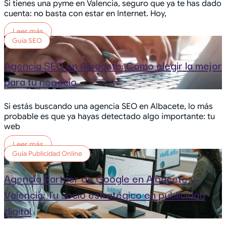
Si tienes una pyme en Valencia, seguro que ya te has dado
cuenta: no basta con estar en Internet. Hoy,
Leer más
Guía SEO
Agencia SEO en Albacete: Cómo elegir la mejor
para tu negocio
Si estás buscando una agencia SEO en Albacete, lo más
probable es que ya hayas detectado algo importante: tu
web
Leer más
Guía Publicidad Online
Agencia Partner de Google en Albacete y
Valencia: Tu socio estratégico en publicidad
digital