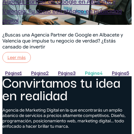
Agencia Partner de Google en Albacete y
Valencia: Tu socio estratégico en publicidad
digital
¿Buscas una Agencia Partner de Google en Albacete y
Valencia que impulse tu negocio de verdad? ¿Estás
cansado de invertir
Leer más
Página
1
Página
2
Página
3
Página
4
Página
5
Convirtamos tu idea
en realidad
Agencia de Marketing Digital en la que encontrarás un amplio
abanico de servicios a precios altamente competitivos. Diseño,
programación, posicionamiento web, marketing digital… todo
enfocado a hacer brillar tu marca.