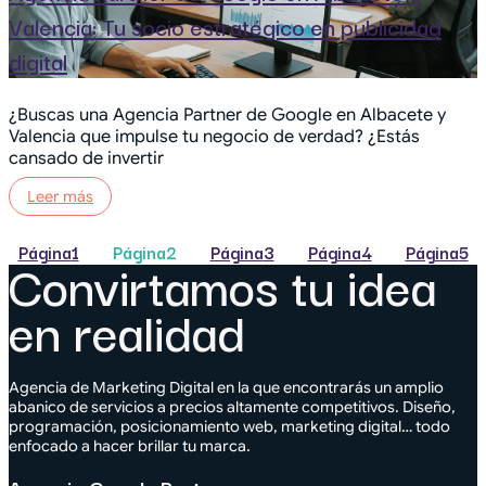
Valencia: Tu socio estratégico en publicidad
digital
¿Buscas una Agencia Partner de Google en Albacete y
Valencia que impulse tu negocio de verdad? ¿Estás
cansado de invertir
Leer más
Página
1
Página
2
Página
3
Página
4
Página
5
Convirtamos tu idea
en realidad
Agencia de Marketing Digital en la que encontrarás un amplio
abanico de servicios a precios altamente competitivos. Diseño,
programación, posicionamiento web, marketing digital… todo
enfocado a hacer brillar tu marca.