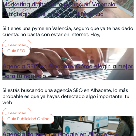
Marketing digital para pymes en Valencia:
Estrategias que marcan la diferencia
Si tienes una pyme en Valencia, seguro que ya te has dado
cuenta: no basta con estar en Internet. Hoy,
Leer más
Guía SEO
Agencia SEO en Albacete: Cómo elegir la mejor
para tu negocio
Si estás buscando una agencia SEO en Albacete, lo más
probable es que ya hayas detectado algo importante: tu
web
Leer más
Guía Publicidad Online
Agencia Partner de Google en Albacete y