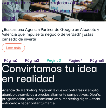
Agencia Partner de Google en Albacete y
Valencia: Tu socio estratégico en publicidad
digital
¿Buscas una Agencia Partner de Google en Albacete y
Valencia que impulse tu negocio de verdad? ¿Estás
cansado de invertir
Leer más
Página
1
Página
2
Página
3
Página
4
Página
5
Convirtamos tu idea
en realidad
Agencia de Marketing Digital en la que encontrarás un amplio
abanico de servicios a precios altamente competitivos. Diseño,
programación, posicionamiento web, marketing digital… todo
enfocado a hacer brillar tu marca.