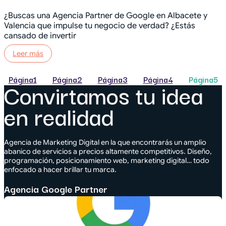
¿Buscas una Agencia Partner de Google en Albacete y
Valencia que impulse tu negocio de verdad? ¿Estás
cansado de invertir
Leer más
Página
1
Página
2
Página
3
Página
4
Página
5
Convirtamos tu idea
en realidad
Agencia de Marketing Digital en la que encontrarás un amplio
abanico de servicios a precios altamente competitivos. Diseño,
programación, posicionamiento web, marketing digital… todo
enfocado a hacer brillar tu marca.
Agencia Google Partner