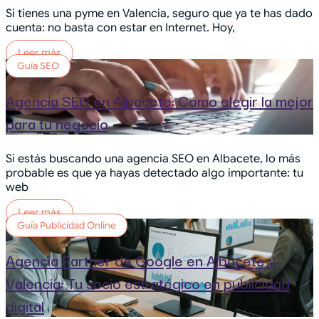
Si tienes una pyme en Valencia, seguro que ya te has dado
cuenta: no basta con estar en Internet. Hoy,
Leer más
Guía SEO
Agencia SEO en Albacete: Cómo elegir la mejor
para tu negocio
Si estás buscando una agencia SEO en Albacete, lo más
probable es que ya hayas detectado algo importante: tu
web
Leer más
Guía Publicidad Online
Agencia Partner de Google en Albacete y
Valencia: Tu socio estratégico en publicidad
digital