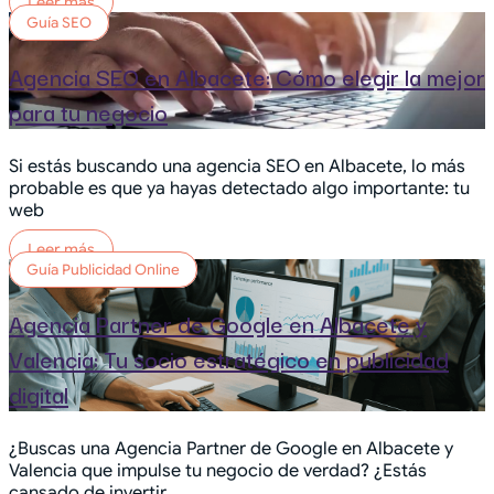
Leer más
Guía SEO
Agencia SEO en Albacete: Cómo elegir la mejor
para tu negocio
Si estás buscando una agencia SEO en Albacete, lo más
probable es que ya hayas detectado algo importante: tu
web
Leer más
Guía Publicidad Online
Agencia Partner de Google en Albacete y
Valencia: Tu socio estratégico en publicidad
digital
¿Buscas una Agencia Partner de Google en Albacete y
Valencia que impulse tu negocio de verdad? ¿Estás
cansado de invertir