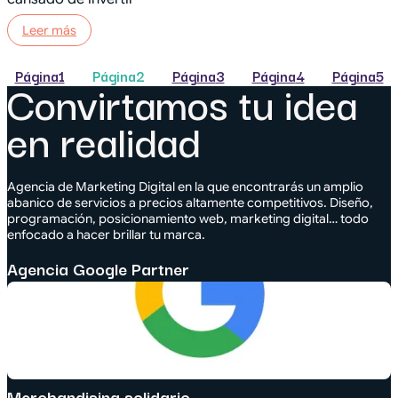
Leer más
Página
1
Página
2
Página
3
Página
4
Página
5
Convirtamos tu idea
en realidad
Agencia de Marketing Digital en la que encontrarás un amplio
abanico de servicios a precios altamente competitivos. Diseño,
programación, posicionamiento web, marketing digital… todo
enfocado a hacer brillar tu marca.
Agencia Google Partner
Merchandising solidario