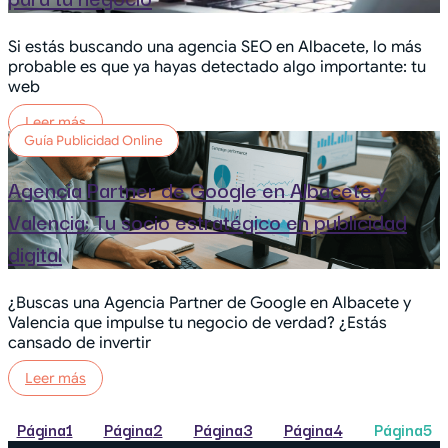
Si estás buscando una agencia SEO en Albacete, lo más
probable es que ya hayas detectado algo importante: tu
web
Leer más
Guía Publicidad Online
Agencia Partner de Google en Albacete y
Valencia: Tu socio estratégico en publicidad
digital
¿Buscas una Agencia Partner de Google en Albacete y
Valencia que impulse tu negocio de verdad? ¿Estás
cansado de invertir
Leer más
Página
1
Página
2
Página
3
Página
4
Página
5