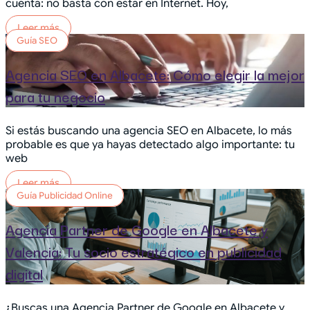
cuenta: no basta con estar en Internet. Hoy,
Leer más
Guía SEO
Agencia SEO en Albacete: Cómo elegir la mejor
para tu negocio
Si estás buscando una agencia SEO en Albacete, lo más
probable es que ya hayas detectado algo importante: tu
web
Leer más
Guía Publicidad Online
Agencia Partner de Google en Albacete y
Valencia: Tu socio estratégico en publicidad
digital
¿Buscas una Agencia Partner de Google en Albacete y