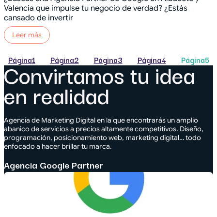
Valencia que impulse tu negocio de verdad? ¿Estás
cansado de invertir
Leer más
Página
1
Página
2
Página
3
Página
4
Página
5
Convirtamos tu idea
en realidad
Agencia de Marketing Digital en la que encontrarás un amplio
abanico de servicios a precios altamente competitivos. Diseño,
programación, posicionamiento web, marketing digital… todo
enfocado a hacer brillar tu marca.
Agencia Google Partner