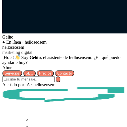
Gelito
● En línea · helloseosem
helloseosem
marketing digital
¡Hola!
Soy
Gelito
, el asistente de
helloseosem
. ¿En qué puedo
ayudarte hoy?
Ahora
Servicios
SEO
Precios
Contacto
Asistido por IA · helloseosem
Equipo
Diseño y desarrollo web
Nuestro proceso de trabajo