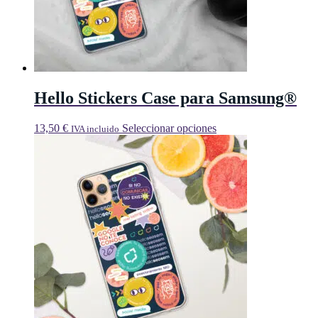
Hello Stickers Case para Samsung®
Este
13,50
€
Seleccionar opciones
IVA incluido
producto
tiene
múltiples
variantes.
Las
opciones
se
pueden
elegir
en
la
página
de
producto