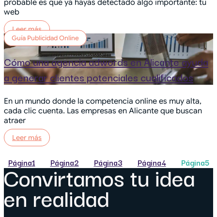
probable es que ya hayas detectado algo importante: tu
web
Leer más
Guía Publicidad Online
Cómo una agencia adwords en Alicante ayuda
a generar clientes potenciales cualificados
En un mundo donde la competencia online es muy alta,
cada clic cuenta. Las empresas en Alicante que buscan
atraer
Leer más
Página
1
Página
2
Página
3
Página
4
Página
5
Convirtamos tu idea
en realidad