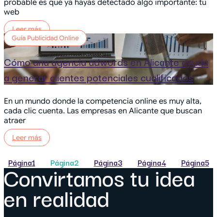
probable es que ya hayas detectado algo importante: tu
web
Leer más
Guía Publicidad Online
Cómo una agencia adwords en Alicante ayuda
a generar clientes potenciales cualificados
En un mundo donde la competencia online es muy alta,
cada clic cuenta. Las empresas en Alicante que buscan
atraer
Leer más
Página
1
Página
2
Página
3
Página
4
Página
5
Convirtamos tu idea
en realidad