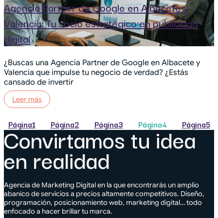
Agencia Partner de Google en Albacete y
Valencia: Tu socio estratégico en publicidad
digital
¿Buscas una Agencia Partner de Google en Albacete y
Valencia que impulse tu negocio de verdad? ¿Estás
cansado de invertir
Leer más
Página
1
Página
2
Página
3
Página
4
Página
5
Convirtamos tu idea
en realidad
Agencia de Marketing Digital en la que encontrarás un amplio
abanico de servicios a precios altamente competitivos. Diseño,
programación, posicionamiento web, marketing digital… todo
enfocado a hacer brillar tu marca.