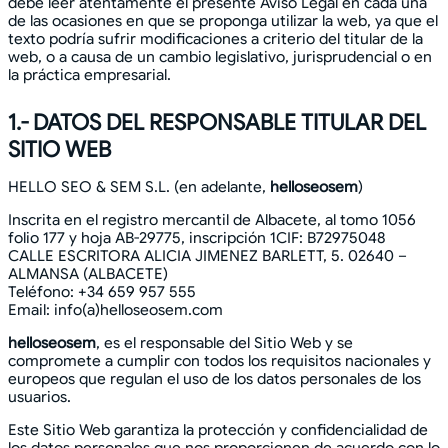
debe leer atentamente el presente Aviso Legal en cada una
de las ocasiones en que se proponga utilizar la web, ya que el
texto podría sufrir modificaciones a criterio del titular de la
web, o a causa de un cambio legislativo, jurisprudencial o en
la práctica empresarial.
1.- DATOS DEL RESPONSABLE TITULAR DEL
SITIO WEB
HELLO SEO & SEM S.L. (en adelante,
helloseosem
)
Inscrita en el registro mercantil de Albacete, al tomo 1056
folio 177 y hoja AB-29775, inscripción 1CIF: B72975048
CALLE ESCRITORA ALICIA JIMENEZ BARLETT, 5. 02640 –
ALMANSA (ALBACETE)
Teléfono: +34 659 957 555
Email: info(a)helloseosem.com
helloseosem
, es el responsable del Sitio Web y se
compromete a cumplir con todos los requisitos nacionales y
europeos que regulan el uso de los datos personales de los
usuarios.
Este Sitio Web garantiza la protección y confidencialidad de
los datos personales que nos proporcionen de acuerdo con lo